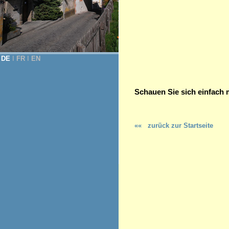
DE
Ι
FR
Ι
EN
Schauen Sie sich einfach 
««
zurück zur Startseite