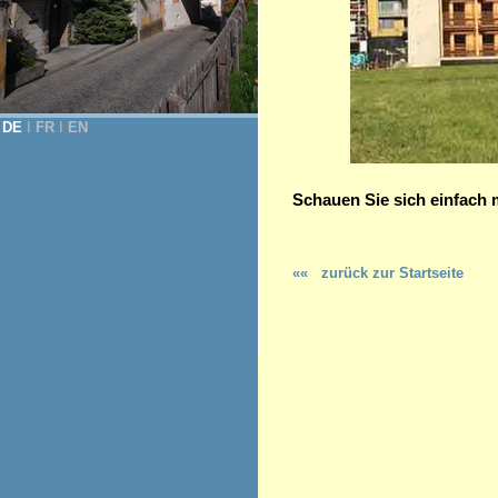
DE
Ι
FR
Ι
EN
Schauen Sie sich einfach 
««
zurück zur Startseite