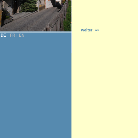
weiter »»
DE
Ι
FR
Ι
EN