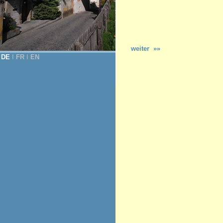
weiter »»
DE
Ι
FR
Ι
EN