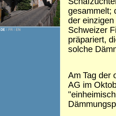
Schafzüchte
gesammelt; 
der einzigen
Schweizer F
DE
Ι
FR
Ι
EN
präpariert, d
solche Dämmu
Am Tag der o
AG im Oktob
"einheimisc
Dämmungspla