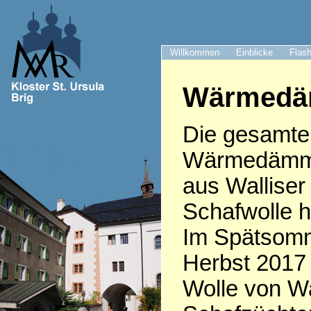
Willkommen
Einblicke
Flash
Wärmed
Die gesamte
Wärmedämm
aus Walliser
Schafwolle he
Im Spätsomm
Herbst 2017
Wolle von Wa