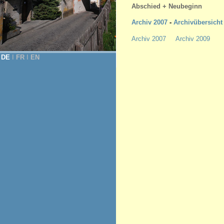
Abschied + Neubeginn
Archiv 2007
-
Archivübersicht
Archiv 2007
Archiv 2009
DE
Ι
FR
Ι
EN