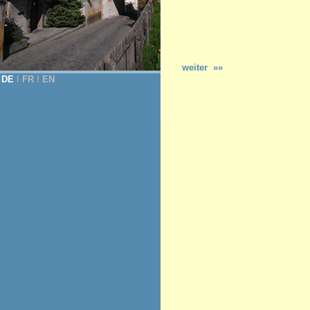
weiter »»
DE
Ι
FR
Ι
EN