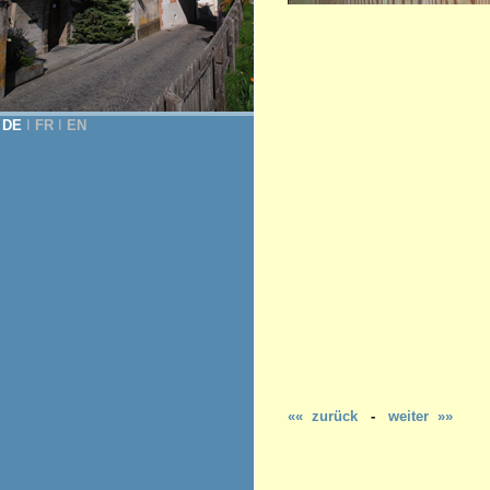
DE
Ι
FR
Ι
EN
«« zurück
-
weiter »»