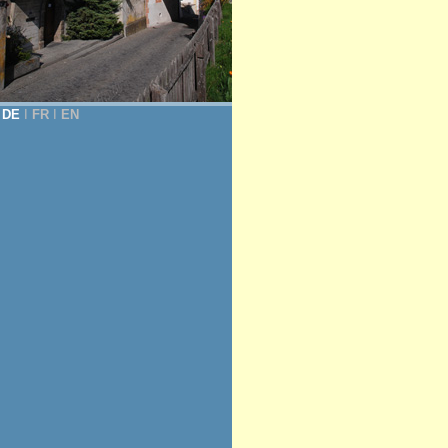
DE
Ι
FR
Ι
EN