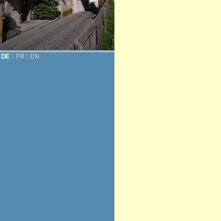
DE
Ι
FR
Ι
EN