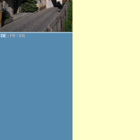
DE
Ι
FR
Ι
EN