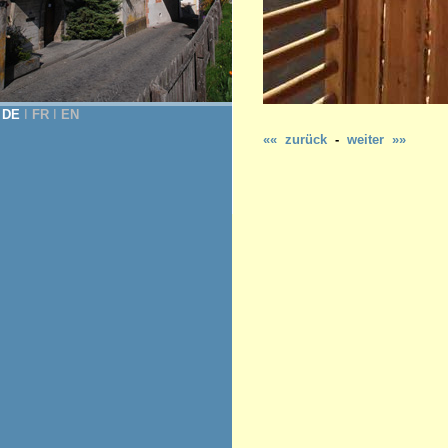
DE
Ι
FR
Ι
EN
«« zurück
-
weiter »»