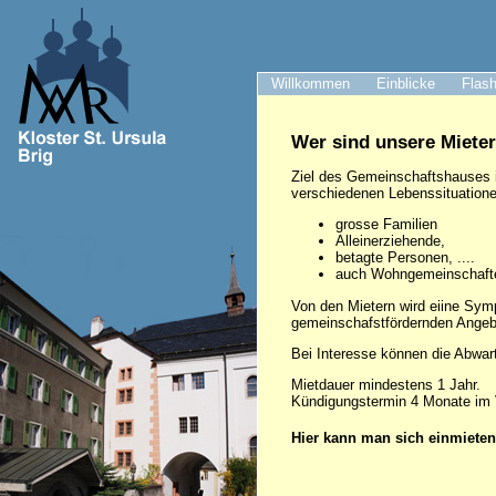
Willkommen
Einblicke
Flash
Wer sind unsere Miete
Ziel des Gemeinschaftshauses 
verschiedenen Lebenssituatione
grosse Familien
Alleinerziehende,
betagte Personen, ....
auch Wohngemeinschafte
Von den Mietern wird eiine Sym
gemeinschafstfördernden Angeb
Bei Interesse können die Abwar
Mietdauer mindestens 1 Jahr.
Kündigungstermin 4 Monate im 
Hier kann man sich einmiete