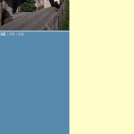
DE
Ι
FR
Ι
EN