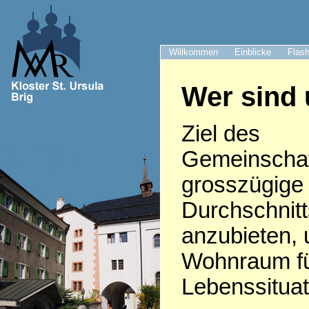
Willkommen
Einblicke
Flash
Wer sind 
Ziel des
Gemeinschaf
grosszügig
Durchschnitt
anzubieten,
Wohnraum fü
Lebenssituat