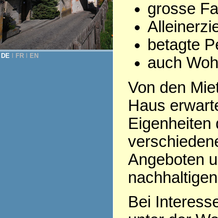
grosse Fa
Alleinerz
betagte Pe
DE
Ι
FR
Ι
EN
auch Woh
Von den Miet
Haus erwarte
Eigenheiten
verschieden
Angeboten u
nachhaltigen
Bei Interess