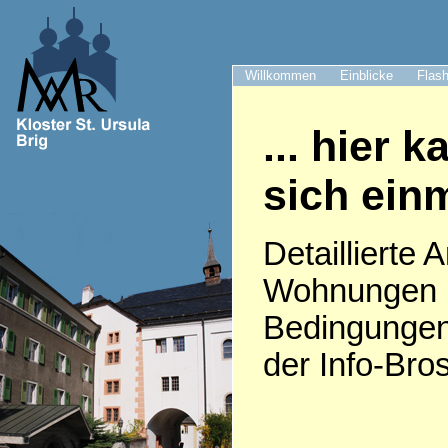
Willkommen
Einblicke
Flash
... hier 
sich ein
Detaillierte
Wohnungen u
Bedingungeni
der Info-Bro