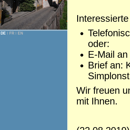
Interessierte
Telefonis
DE
Ι
FR
Ι
EN
oder:
E-Mail an
Brief an: 
Simplonst
Wir freuen u
mit Ihnen.