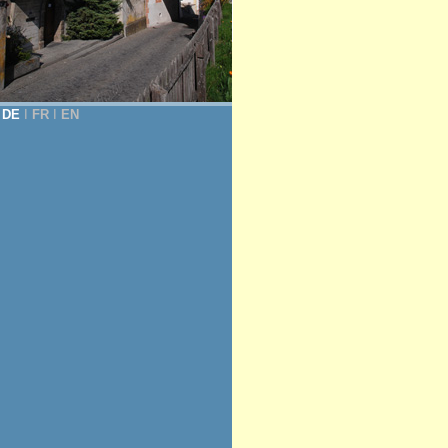
DE
Ι
FR
Ι
EN