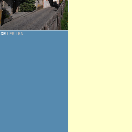
DE
Ι
FR
Ι
EN