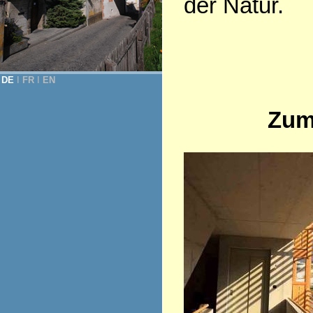
der Natur.
DE
Ι
FR
Ι
EN
Zum 