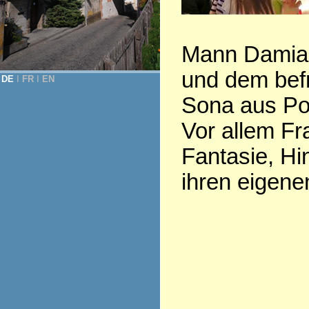
Mann Damian
und dem befr
DE
Ι
FR
Ι
EN
Sona aus Po
Vor allem Fra
Fantasie, Hi
ihren eigene