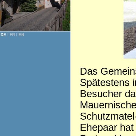
DE
Ι
FR
Ι
EN
Das Gemeinsc
Spätestens i
Besucher dar
Mauernische 
Schutzmatel-
Ehepaar hat d