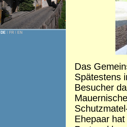
DE
Ι
FR
Ι
EN
Das Gemeinsc
Spätestens i
Besucher dar
Mauernische 
Schutzmatel-
Ehepaar hat d