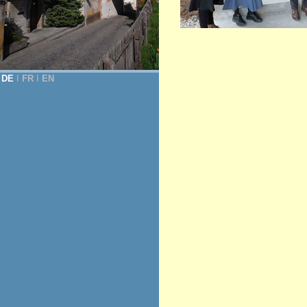
DE
Ι
FR
Ι
EN