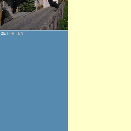
DE
Ι
FR
Ι
EN