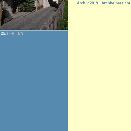
Archiv 2019
Archivübersicht
DE
Ι
FR
Ι
EN