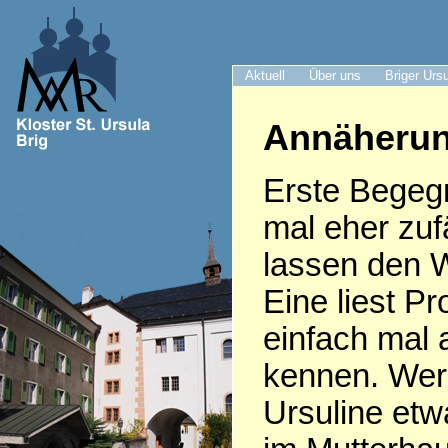
Aktuell
Über uns
Briger Urs
Annäherung
Erste Begeg
mal eher zuf
lassen den 
Eine liest P
einfach mal 
kennen. Wer 
Ursuline etwa