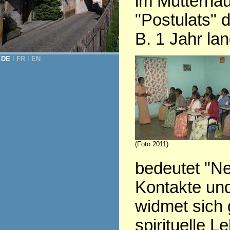
im Mutterhaus
"Postulats" 
B. 1 Jahr lan
DE
Ι
FR
Ι
EN
(Foto 2011)
bedeutet "Ne
Kontakte und
widmet sich 
spirituelle L