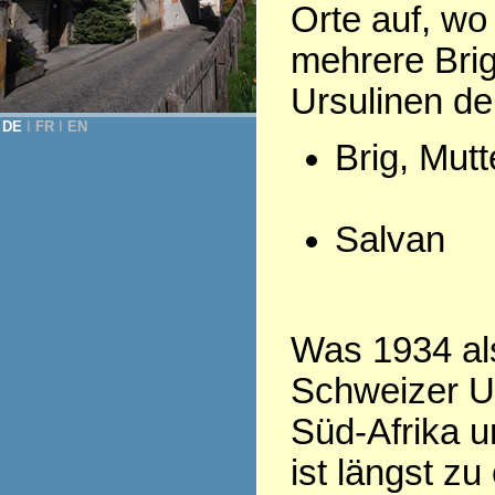
Orte auf, wo
mehrere Bri
Ursulinen d
DE
Ι
FR
Ι
EN
Brig, Mut
Salvan
Was 1934 als
Schweizer Ur
Süd-Afrika u
ist längst z