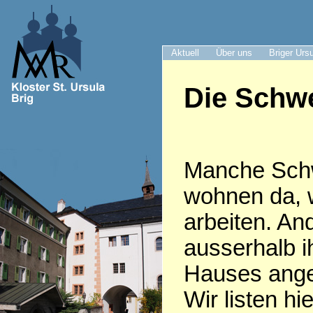
Aktuell
Über uns
Briger Urs
Die Schwe
Manche Sch
wohnen da, 
arbeiten. An
ausserhalb i
Hauses anges
Wir listen hie