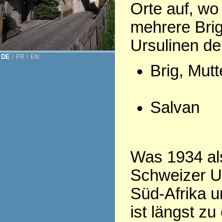
Orte auf, wo
mehrere Bri
Ursulinen d
DE
Ι
FR
Ι
EN
Brig, Mut
Salvan
Was 1934 als
Schweizer Ur
Süd-Afrika u
ist längst z