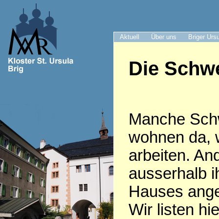
Aktuell
Über uns
Briger Urs
Die Schwe
Manche Sch
wohnen da, 
arbeiten. An
ausserhalb i
Hauses anges
Wir listen hie