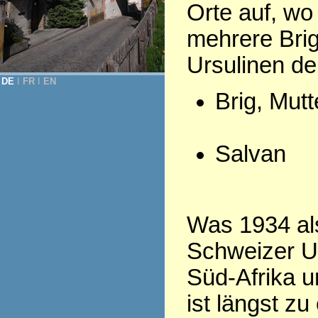
Orte auf, wo
mehrere Bri
Ursulinen d
DE
Ι
FR
Ι
EN
Brig, Mut
Salvan
Was 1934 als
Schweizer Ur
Süd-Afrika u
ist längst z