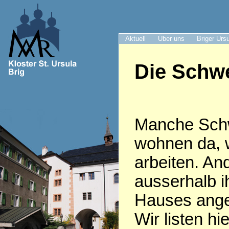
Aktuell
Über uns
Briger Urs
Die Schwe
Manche Sch
wohnen da, 
arbeiten. An
ausserhalb i
Hauses anges
Wir listen hie