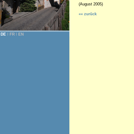
(August 2005)
«« zurück
DE
Ι
FR
Ι
EN