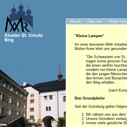
Aktuell
Über uns
Briger Urs
"Kleine Lampen"
An einer besseren Welt mitarbei
Mutter Anne lehrt uns gesunde
"Die Schwestern von St.
tragen keine grossen Fac
die einen weithin leucht
sondern nur kleine Lamp
die den jungen Menschen
den Armen und Benachtei
den Weg erhellen ...
(nach Konst
Drei Grundpfeiler
Seit der Gründung gelten folge
Wir nähren uns aus dem 
Unsere Gründerin verlan
Immer steht geistliche B