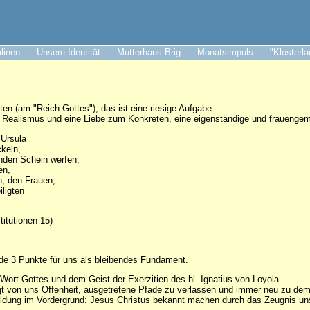
ulinen
Unsere Identität
Mutterhaus Brig
Monatsimpuls
"Klosterl
ten (am "Reich Gottes"), das ist eine riesige Aufgabe.
n Realismus und eine Liebe zum Konkreten, eine eigenständige und frauenge
 Ursula
keln,
enden Schein werfen;
en,
, den Frauen,
ligten
itutionen 15)
nde 3 Punkte für uns als bleibendes Fundament.
Wort Gottes und dem Geist der Exerzitien des hl. Ignatius von Loyola.
gt von uns Offenheit, ausgetretene Pfade zu verlassen und immer neu zu dem 
ildung im Vordergrund: Jesus Christus bekannt machen durch das Zeugnis uns