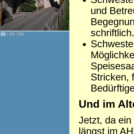
und Betre
Begegnung
schriftlich
DE
Ι
FR
Ι
EN
Schwester
Möglichke
Speisesaa
Stricken, 
Bedürftige
Und im Alt
Jetzt, da ei
längst im AH