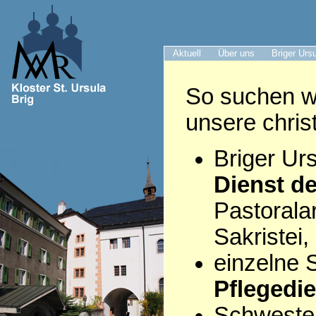
Aktuell
Über uns
Briger Urs
So suchen wi
unsere chris
Briger Urs
Dienst de
Pastorala
Sakristei,
einzelne S
Pflegedi
Schwester