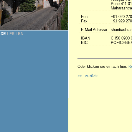
Pune 411 0
Maharashtra 
Fon
+91 020 270
Fax
+91 929 270
E-Mail Adresse
shantiashra
DE
Ι
FR
Ι
EN
IBAN
CH50 0900 
BIC
POFICHBE
Oder klicken sie einfach hier:
K
«« zurück