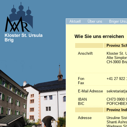
Aktuell
Über uns
Briger Urs
Wie Sie uns erreichen
Provinz Sc
Anschrift
Kloster St. 
Alte Simplo
CH-3900 Bri
Fon
+41 27 922 
Fax
E-Mail Adresse
sekretariat(a
IBAN
CH73 0900 
BIC
POFICHBE
Provinz Ind
Adresse
Ursuline Sis
Shanti Ashr
Wadgaon Sh