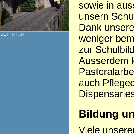
sowie in aus
unsern Schul
Dank unsere
DE
Ι
FR
Ι
EN
weniger bem
zur Schulbil
Ausserdem le
Pastoralarbe
auch Pfleged
Dispensaries
Bildung u
Viele unsere