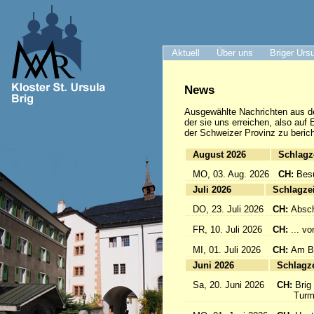
Aktuell
Über uns
Briger Urs
News
Ausgewählte Nachrichten
aus d
der sie uns erreichen, also auf
der Schweizer Provinz zu berich
August 2026
Sc
MO, 03. Aug. 2026
CH:
Bes
Juli 2026
Sc
DO, 23. Juli 2026
CH:
Absch
FR, 10. Juli 2026
CH:
... v
MI, 01. Juli 2026
CH:
Am Br
Juni 2026
Sc
Sa, 20. Juni 2026
CH:
Brig
Turmfü