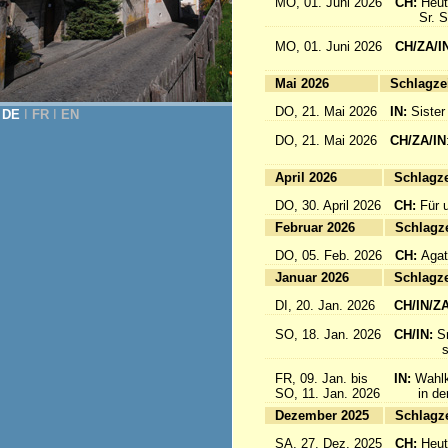
MO, 01. Juni 2026
CH:
Heut
Sr. Sab
MO, 01. Juni 2026
CH/ZA/I
for 
Mai 2026
Sc
DO, 21. Mai 2026
IN:
Sister
DE
Ι
FR
Ι
EN
DO, 21. Mai 2026
CH/ZA/IN
für da
April 2026
Sc
DO, 30. April 2026
CH:
Für 
Februar 2026
Sc
DO, 05. Feb. 2026
CH:
Agat
Januar 2026
Sc
DI, 20. Jan. 2026
CH/IN/Z
SO, 18. Jan. 2026
CH/IN:
S
sind a
FR, 09. Jan. bis
IN:
Wahlk
SO, 11. Jan. 2026
in der 
Dezember 2025
Sc
SA, 27. Dez. 2025
CH:
Heut