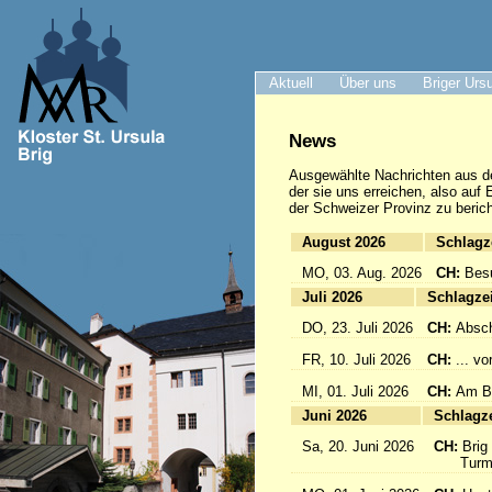
Aktuell
Über uns
Briger Urs
News
Ausgewählte Nachrichten
aus d
der sie uns erreichen, also auf
der Schweizer Provinz zu berich
August 2026
Sc
MO, 03. Aug. 2026
CH:
Bes
Juli 2026
Sc
DO, 23. Juli 2026
CH:
Absch
FR, 10. Juli 2026
CH:
... v
MI, 01. Juli 2026
CH:
Am Br
Juni 2026
Sc
Sa, 20. Juni 2026
CH:
Brig
Turmfü