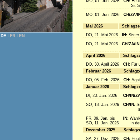
MO, 01. Juni 2026
CH:
Heut
Sr. Sab
MO, 01. Juni 2026
CH/ZA/I
for 
Mai 2026
Sc
DO, 21. Mai 2026
IN:
Sister
DE
Ι
FR
Ι
EN
DO, 21. Mai 2026
CH/ZA/IN
für da
April 2026
Sc
DO, 30. April 2026
CH:
Für 
Februar 2026
Sc
DO, 05. Feb. 2026
CH:
Agat
Januar 2026
Sc
DI, 20. Jan. 2026
CH/IN/Z
SO, 18. Jan. 2026
CH/IN:
S
sind a
FR, 09. Jan. bis
IN:
Wahlk
SO, 11. Jan. 2026
in der 
Dezember 2025
Sc
SA, 27. Dez. 2025
CH:
Heut