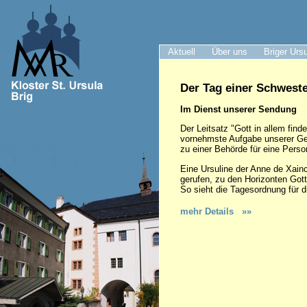
Aktuell
Über uns
Briger Urs
Der Tag einer Schwest
Im Dienst unserer Sendung
Der Leitsatz "Gott in allem find
vornehmste Aufgabe unserer Gem
zu einer Behörde für eine Person,
Eine Ursuline der Anne de Xainct
gerufen, zu den Horizonten Gott
So sieht die Tagesordnung für 
mehr Details »»