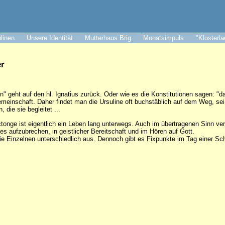
ulinen
Unsere Identität
Mutterhaus Brig
Monatsimpuls
"Klosterl
er
en" geht auf den hl. Ignatius zurück. Oder wie es die Konstitutionen sagen: "
einschaft. Daher findet man die Ursuline oft buchstäblich auf dem Weg, sei
 die sie begleitet ...
onge ist eigentlich ein Leben lang unterwegs. Auch im übertragenen Sinn verste
es aufzubrechen, in geistlicher Bereitschaft und im Hören auf Gott.
die Einzelnen unterschiedlich aus. Dennoch gibt es Fixpunkte im Tag einer S