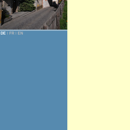
DE
Ι
FR
Ι
EN