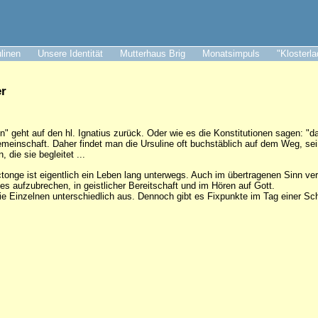
ulinen
Unsere Identität
Mutterhaus Brig
Monatsimpuls
"Klosterl
er
en" geht auf den hl. Ignatius zurück. Oder wie es die Konstitutionen sagen: "
einschaft. Daher findet man die Ursuline oft buchstäblich auf dem Weg, sei
 die sie begleitet ...
onge ist eigentlich ein Leben lang unterwegs. Auch im übertragenen Sinn verste
es aufzubrechen, in geistlicher Bereitschaft und im Hören auf Gott.
die Einzelnen unterschiedlich aus. Dennoch gibt es Fixpunkte im Tag einer S