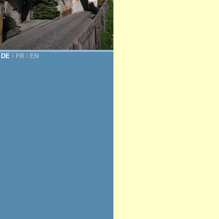
DE
Ι
FR
Ι
EN