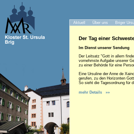
Aktuell
Über uns
Briger Urs
Der Tag einer Schwest
Im Dienst unserer Sendung
Der Leitsatz "Gott in allem find
vornehmste Aufgabe unserer Gem
zu einer Behörde für eine Person,
Eine Ursuline der Anne de Xainct
gerufen, zu den Horizonten Gott
So sieht die Tagesordnung für 
mehr Details »»