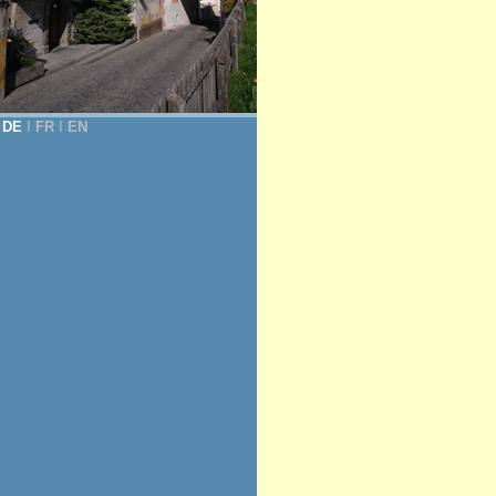
DE
Ι
FR
Ι
EN