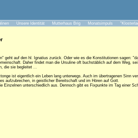
ulinen
Unsere Identität
Mutterhaus Brig
Monatsimpuls
"Klosterl
er
en" geht auf den hl. Ignatius zurück. Oder wie es die Konstitutionen sagen: "
einschaft. Daher findet man die Ursuline oft buchstäblich auf dem Weg, sei
 die sie begleitet ...
onge ist eigentlich ein Leben lang unterwegs. Auch im übertragenen Sinn verste
es aufzubrechen, in geistlicher Bereitschaft und im Hören auf Gott.
die Einzelnen unterschiedlich aus. Dennoch gibt es Fixpunkte im Tag einer S