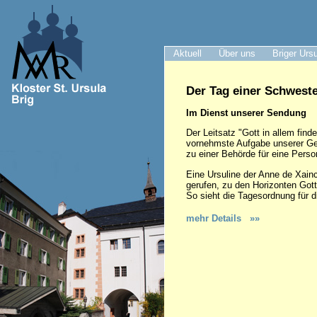
Aktuell
Über uns
Briger Urs
Der Tag einer Schwest
Im Dienst unserer Sendung
Der Leitsatz "Gott in allem find
vornehmste Aufgabe unserer Gem
zu einer Behörde für eine Person,
Eine Ursuline der Anne de Xainct
gerufen, zu den Horizonten Gott
So sieht die Tagesordnung für 
mehr Details »»