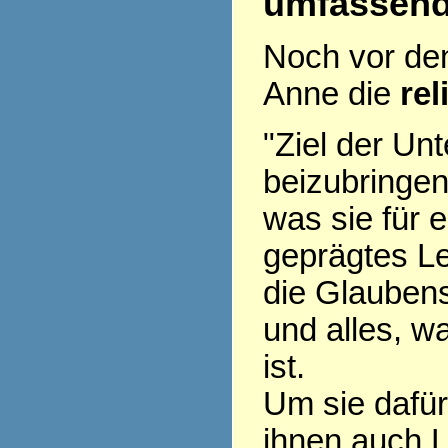
umfassen
Noch vor den 
Anne die
rel
"Ziel der Unt
beizubringen
was sie für e
geprägtes L
die Glaubens
und alles, w
ist.
Um sie dafü
ihnen auch L