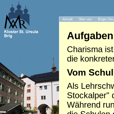
Aktuell
Über uns
Briger Urs
Aufgaben
Charisma ist
die konkrete
Vom Schulu
Als Lehrsch
Stockalper" 
Während run