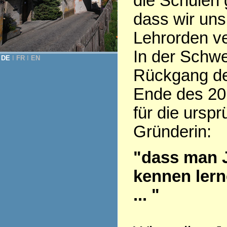
die Schulen 
dass wir uns
Lehrorden v
In der Schwe
DE
Ι
FR
Ι
EN
Rückgang der
Ende des 20.
für die ursp
Gründerin:
"dass man 
kennen lern
... "