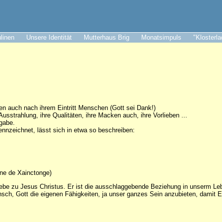
ulinen
Unsere Identität
Mutterhaus Brig
Monatsimpuls
"Klosterl
 auch nach ihrem Eintritt Menschen (Gott sei Dank!)
usstrahlung, ihre Qualitäten, ihre Macken auch, ihre Vorlieben ...
sgabe.
nnzeichnet, lässt sich in etwa so beschreiben:
ne de Xainctonge)
iebe zu Jesus Christus. Er ist die ausschlaggebende Beziehung in unserm Le
sch, Gott die eigenen Fähigkeiten, ja unser ganzes Sein anzubieten, damit E