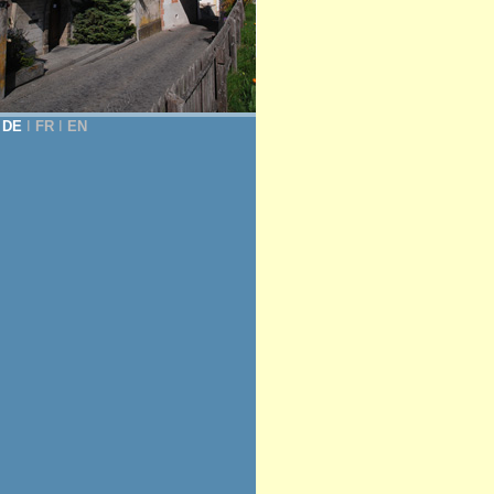
DE
Ι
FR
Ι
EN