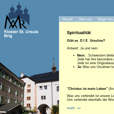
Aktuell
Über uns
Briger Urs
Spiritualität
Gibt es D I E Ursuline?
Antwort: Ja und nein:
Nein:
Schwestern bleiben
Jede hat ihre besondere A
Jede ist eine Originalau
Ja:
Was uns Ursulinen ke
"Christus ist mein Leben"
(An
Was uns verbindet ist unsere L
Uns verbindet ebenfalls der Wun
mehr »»