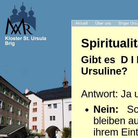
Aktuell
Über uns
Briger Urs
Spiritualit
Gibt es D I
Ursuline?
Antwort: Ja 
Nein:
Sch
bleiben a
ihrem Eintr