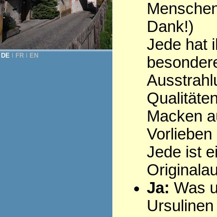
Menschen 
Dank!)
Jede hat i
DE
Ι
FR
Ι
EN
besonder
Ausstrahl
Qualitäten
Macken au
Vorlieben .
Jede ist e
Originala
Ja:
Was u
Ursulinen