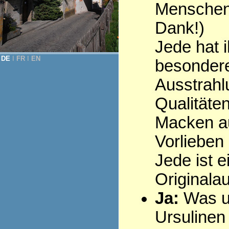
Menschen 
Dank!)
Jede hat i
DE
Ι
FR
Ι
EN
besonder
Ausstrahl
Qualitäten
Macken au
Vorlieben .
Jede ist e
Originala
Ja:
Was u
Ursulinen