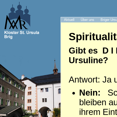
Aktuell
Über uns
Briger Urs
Spiritualit
Gibt es D I
Ursuline?
Antwort: Ja 
Nein:
Sch
bleiben a
ihrem Eintr