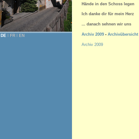
Hände in den Schoss legen
Ich danke dir für mein Herz
... danach sehnen wir uns
Archiv 2009
-
Archivübersicht
DE
Ι
FR
Ι
EN
Archiv 2009