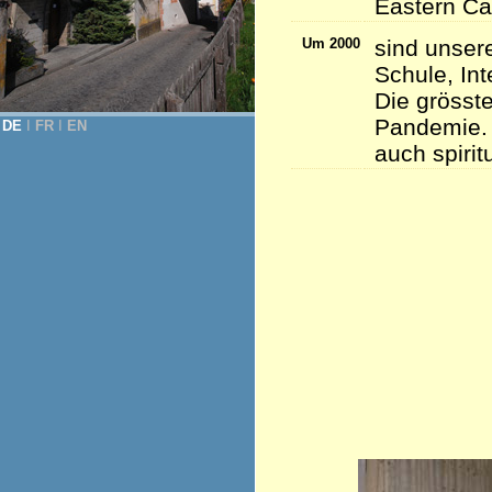
Eastern Ca
Um 2000
sind unser
Schule, Int
Die grösste
Pandemie. 
DE
Ι
FR
Ι
EN
auch spirit