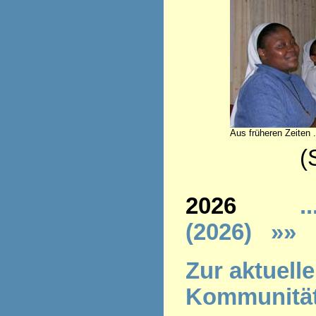
Aus früheren Zeiten .
(Stand 
2026
..
(2026)
»»
Z
ur aktuell
Kommunitä