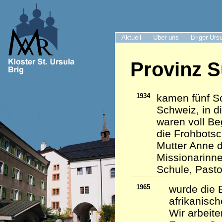
Aktuell
Über uns
Briger Urs
Provinz S
1934
kamen fünf Sc
Schweiz, in d
waren voll Be
die Frohbots
Mutter Anne d
Missionarinn
Schule, Pasto
1965
wurde die 
afrikanisc
Wir arbeite