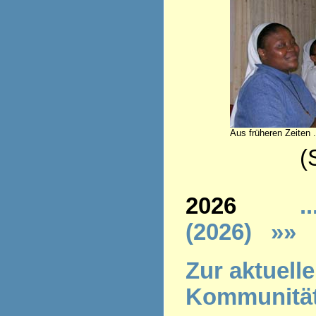
Aus früheren Zeiten .
(Stand 
2026
..
(2026)
»»
Z
ur aktuell
Kommunitä