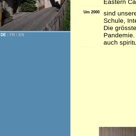
Eastern Ca
Um 2000
sind unser
Schule, Int
Die grösste
Pandemie. 
DE
Ι
FR
Ι
EN
auch spirit