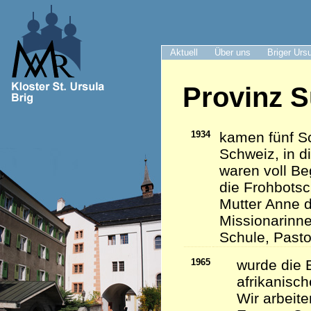
Aktuell
Über uns
Briger Urs
Provinz S
1934
kamen fünf Sc
Schweiz, in d
waren voll Be
die Frohbots
Mutter Anne d
Missionarinn
Schule, Pasto
1965
wurde die 
afrikanisc
Wir arbeite