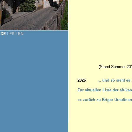
DE
Ι
FR
Ι
EN
(Stand Sommer 201
2026
... und so sieht es
Z
ur aktuellen Liste der afri
«« zurück zu Briger Ursulinen