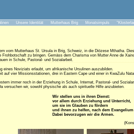
ulinen
Unsere Identität
Mutterhaus Brig
Monatsimpuls
"Klosterl
n vom Mutterhaus St. Ursula in Brig, Schweiz, in die Diözese Mthatha. Dies
die Frohbotschaft zu bringen. Gemäss dem Charisma von Mutter Anne de Xainc
en in Schule, Pastoral- und Sozialarbeit.
g eines Noviziats erlaubt, um afrikanische Ursulinen auszubilden.
eit auf vier Missionsstationen, drei in Eastern Cape und einer in KwaZulu Nata
tern immer noch in der Erziehung in Schule, Internat, Pastoral- und Sozialarb
 versuchen wir, sowohl physische als auch spirituelle Hilfe anzubieten.
Wir stellen uns in ihren Dienst:
vor allem durch Erziehung und Unterricht,
um sie im Glauben zu fördern
und ihnen zu helfen, nach dem Evangelium 
Dabei bevorzugen wir die Armen.
(Kons