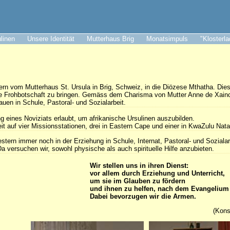
ulinen
Unsere Identität
Mutterhaus Brig
Monatsimpuls
"Klosterl
n vom Mutterhaus St. Ursula in Brig, Schweiz, in die Diözese Mthatha. Dies
die Frohbotschaft zu bringen. Gemäss dem Charisma von Mutter Anne de Xainc
en in Schule, Pastoral- und Sozialarbeit.
g eines Noviziats erlaubt, um afrikanische Ursulinen auszubilden.
eit auf vier Missionsstationen, drei in Eastern Cape und einer in KwaZulu Nata
tern immer noch in der Erziehung in Schule, Internat, Pastoral- und Sozialarb
 versuchen wir, sowohl physische als auch spirituelle Hilfe anzubieten.
Wir stellen uns in ihren Dienst:
vor allem durch Erziehung und Unterricht,
um sie im Glauben zu fördern
und ihnen zu helfen, nach dem Evangelium 
Dabei bevorzugen wir die Armen.
(Kons