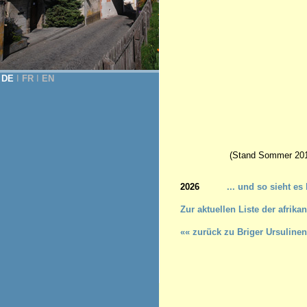
DE
Ι
FR
Ι
EN
(Stand Sommer 201
2026
... und so sieht es
Z
ur aktuellen Liste der afri
«« zurück zu Briger Ursulinen