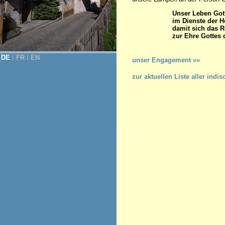
Unser Leben Got
im Dienste der H
damit sich das R
zur Ehre Gottes 
(Konsti
DE
Ι
FR
Ι
EN
unser Engagement »»
zur aktuellen Liste aller in