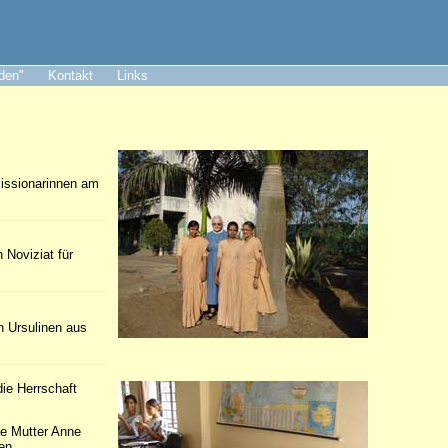
aden"
Kontakt
Links
Missionarinnen am
 Noviziat für
n Ursulinen aus
ie Herrschaft
ie Mutter Anne
en.