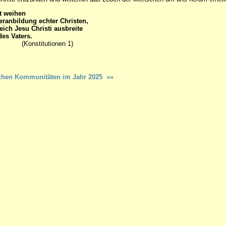
t weihen
eranbildung echter Christen,
eich Jesu Christi ausbreite
des Vaters.
tutionen 1)
dischen Kommunitäten im Jahr 2025 »»