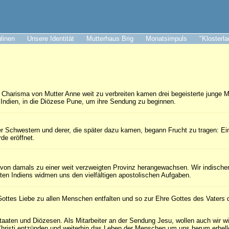
ulinen
Unsere Identität
Mutterhaus Brig
Monatsimpuls
"Klosterl
Charisma von Mutter Anne weit zu verbreiten kamen drei begeisterte junge 
Indien, in die Diözese Pune, um ihre Sendung zu beginnen.
ser Schwestern und derer, die später dazu kamen, begann Frucht zu tragen: Ein
de eröffnet.
n von damals zu einer weit verzweigten Provinz herangewachsen. Wir indische
ten Indiens widmen uns den vielfältigen apostolischen Aufgaben.
ottes Liebe zu allen Menschen entfalten und so zur Ehre Gottes des Vaters d
taaten und Diözesen. Als Mitarbeiter an der Sendung Jesu, wollen auch wir w
hristi entzünden und weiterhin das Leben der Menschen um uns herum erhell