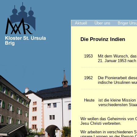
Aktuell
Über uns
Briger Urs
Die Provinz Indien
1953
Mit dem Wunsch, das 
21. Januar 1953 nach 
1962
Die Pionierarbeit die
indische Ursulinen wur
Heute
ist die kleine Missio
verschiedensten Staa
Wir wollen das Geheimnis von G
Jesu Christi verbreiten.
Wir arbeiten in verschiedenen S
unsere Lampen an der Person C