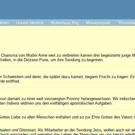
ulinen
Unsere Identität
Mutterhaus Brig
Monatsimpuls
"Klosterl
Charisma von Mutter Anne weit zu verbreiten kamen drei begeisterte junge 
Indien, in die Diözese Pune, um ihre Sendung zu beginnen.
ser Schwestern und derer, die später dazu kamen, begann Frucht zu tragen: Ein
de eröffnet.
n von damals zu einer weit verzweigten Provinz herangewachsen. Wir indische
ten Indiens widmen uns den vielfältigen apostolischen Aufgaben.
ottes Liebe zu allen Menschen entfalten und so zur Ehre Gottes des Vaters d
taaten und Diözesen. Als Mitarbeiter an der Sendung Jesu, wollen auch wir w
hristi entzünden und weiterhin das Leben der Menschen um uns herum erhell