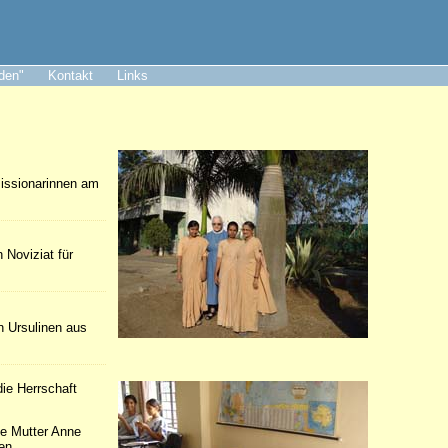
aden"
Kontakt
Links
Missionarinnen am
 Noviziat für
n Ursulinen aus
ie Herrschaft
ie Mutter Anne
en.