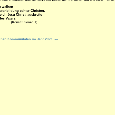
t weihen
eranbildung echter Christen,
eich Jesu Christi ausbreite
des Vaters.
tutionen 1)
dischen Kommunitäten im Jahr 2025 »»