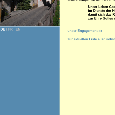
Unser Leben Got
im Dienste der H
damit sich das R
zur Ehre Gottes 
(Konsti
DE
Ι
FR
Ι
EN
unser Engagement »»
zur aktuellen Liste aller in