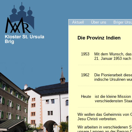
Aktuell
Über uns
Briger Urs
Die Provinz Indien
1953
Mit dem Wunsch, das 
21. Januar 1953 nach 
1962
Die Pionierarbeit die
indische Ursulinen wur
Heute
ist die kleine Missio
verschiedensten Staa
Wir wollen das Geheimnis von G
Jesu Christi verbreiten.
Wir arbeiten in verschiedenen S
unsere Lampen an der Person C