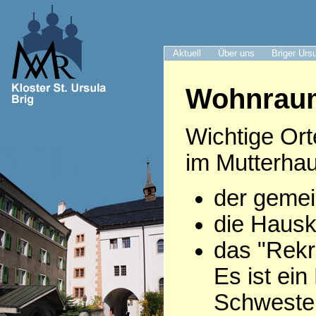
Aktuell
Über uns
Briger Urs
Wohnrau
Wichtige Ort
im Mutterhau
der gemei
die Hausk
das "Rekr
Es ist ei
Schwestern