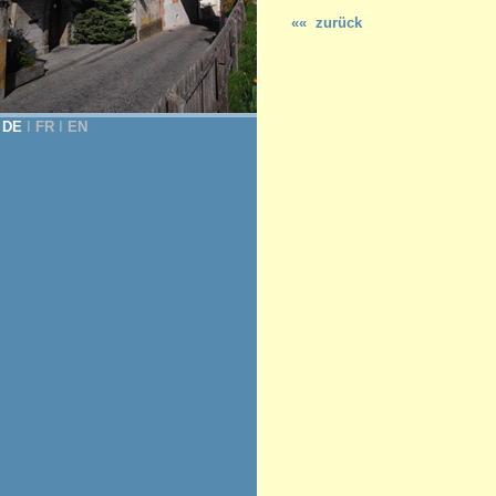
«« zurück
DE
Ι
FR
Ι
EN