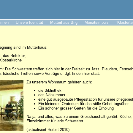
ulinen
Unsere Identität
Mutterhaus Brig
Monatsimpuls
"Klosterl
gegnung sind im Mutterhaus:
 das Refektor,
Klosterkirche
;
: Die Schwestern treffen sich hier in der Freizeit zu Jass, Plaudern, Fernseh
häusliche Treffen sowie Vorträge u. dgl. finden hier statt.
Zu unserem Wohnraum gehören auch:
die Bibliothek
das Nähzimmer
eine gut ausgebaute Pflegestation für unsere pflegebe
Ein kleineres Oratorium für das stille Gebet tagsüber
Ein schöner grosser Garten für die Erholung
Na ja, und alles, was zu einem Grosshaushalt gehört: Küche, W
Einzelzimmer für jede Schwester ...
(aktualisiert Herbst 2010)