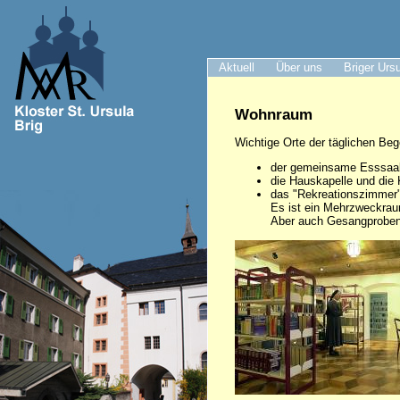
Aktuell
Über uns
Briger Urs
Wohnraum
Wichtige Orte der täglichen Be
der gemeinsame Esssaal,
die Hauskapelle und die 
das "Rekreationszimmer"
Es ist ein Mehrzweckraum
Aber auch Gesangproben, 